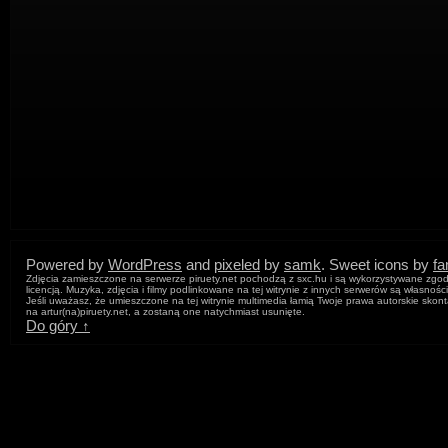
Powered by
WordPress
and
pixeled
by
samk
. Sweet icons by
f
Zdjęcia zamieszczone na serwerze piruety.net pochodzą z sxc.hu i są wykorzystywane zgod
licencją. Muzyka, zdjęcia i filmy podlinkowane na tej witrynie z innych serwerów są własnośc
Jeśli uważasz, że umieszczone na tej witrynie multimedia łamią Twoje prawa autorskie skont
na artur
(na)
piruety.net, a zostaną one natychmiast usunięte.
Do góry ↑