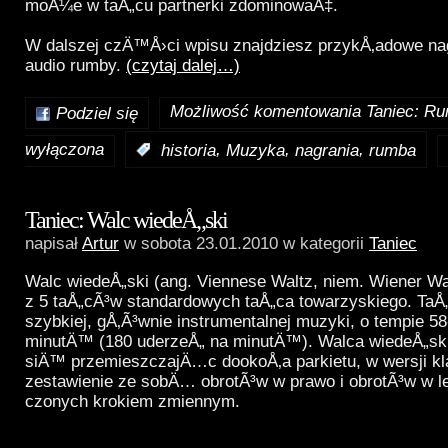
moÅ¼e w taÅ„cu partnerki zdominowaÄ‡.
W dalszej czÄ™Å›ci wpisu znajdziesz przykÅ‚adowe nag
audio rumby.
(czytaj dalej…)
Możliwość komentowania
Taniec: R
Podziel się
wyłączona
,
,
,
:
historia
Muzyka
nagrania
rumba
Taniec: Walc wiedeÅ„ski
napisał
Artur
w sobota 23.01.2010 w kategorii
Taniec
Walc wiedeÅ„ski (ang. Viennese Waltz, niem. Wiener Wa
z 5 taÅ„cÃ³w standardowych taÅ„ca towarzyskiego. Ta
szybkiej, gÅ‚Ã³wnie instrumentalnej muzyki, o tempie 5
minutÄ™ (180 uderzeÅ„ na minutÄ™). Walca wiedeÅ„sk
siÄ™ przemieszczajÄ…c dookoÅ‚a parkietu, w wersji kl
zestawienie ze sobÄ… obrotÃ³w w prawo i obrotÃ³w w 
czonych krokiem zmiennym.