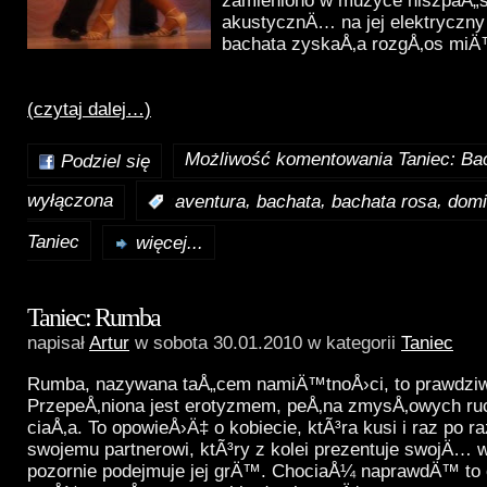
zamieniono w muzyce hiszpaÅ
akustycznÄ… na jej elektryczny
bachata zyskaÅ‚a rozgÅ‚os mi
(czytaj dalej…)
Możliwość komentowania
Taniec: Ba
Podziel się
wyłączona
,
,
,
:
aventura
bachata
bachata rosa
domi
Taniec
więcej...
Taniec: Rumba
napisał
Artur
w sobota 30.01.2010 w kategorii
Taniec
Rumba, nazywana taÅ„cem namiÄ™tnoÅ›ci, to prawdziwy
PrzepeÅ‚niona jest erotyzmem, peÅ‚na zmysÅ‚owych r
ciaÅ‚a. To opowieÅ›Ä‡ o kobiecie, ktÃ³ra kusi i raz po
swojemu partnerowi, ktÃ³ry z kolei prezentuje swojÄ…
pozornie podejmuje jej grÄ™. ChociaÅ¼ naprawdÄ™ to o