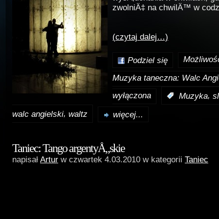
zwolniÄ‡ na chwilÄ™ w codz
(czytaj dalej…)
Możliwoś
Podziel się
Muzyka taneczna: Walc Angi
wyłączona
,
:
Muzyka
s
,
walc angielski
waltz
więcej...
Taniec: Tango argentyÅ„skie
napisał
Artur
w czwartek 4.03.2010 w kategorii
Taniec