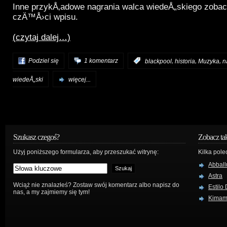
Inne przykÅ‚adowe nagrania walca wiedeÅ„skiego zobac
czÄ™Å›ci wpisu.
(czytaj dalej…)
,
,
,
Podziel się
1 komentarz
:
blackpool
historia
Muzyka
n
wiedeÅ„ski
więcej...
Szukasz czegoś?
Zobacz ta
Użyj poniższego formularza, aby przeszukać witrynę:
Kilka pole
Abball
Astra
Wciąż nie znalazłeś? Zostaw swój komentarz albo napisz do
Estilo
nas, a my zajmiemy się tym!
Kima