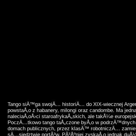
Tango siÄ™ga swojÄ… historiÄ… do XIX-wiecznej Argen
powstaÅ‚o z habanery, milongi oraz candombe. Ma jedn
naleciaÅ‚oÅ›ci staroafrykaÅ„skich, ale takÅ¼e europejs
PoczÄ…tkowo tango taÅ„czone byÅ‚o w podrzÄ™dnych l
domach publicznych, przez klasÄ™ robotniczÄ… zam
sÄ…siedztwie portÃ³w. PÃ³Åºniej zyskaÅ‚o jednak du