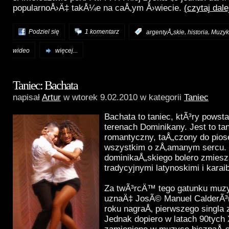
popularnoÅ›Ä‡ takÅ¼e na caÅ‚ym Å›wiecie.
(czytaj dal
,
,
Podziel się
1 komentarz
:
argentyÅ„skie
historia
Muzyk
wideo
więcej...
Taniec: Bachata
napisał
Artur
w wtorek 9.02.2010 w kategorii
Taniec
Bachata to taniec, ktÃ³ry powsta
terenach Dominikany. Jest to ta
romantyczny, taÅ„czony do pios
wszystkim o zÅ‚amanym sercu.
dominikaÅ„skiego bolero zmies
tradycyjnymi latynoskimi i karai
Za twÃ³rcÄ™ tego gatunku mu
uznaÄ‡ JosÃ© Manuel CalderÃ³n
roku nagraÅ‚ pierwszego singla
Jednak dopiero w latach 90tych