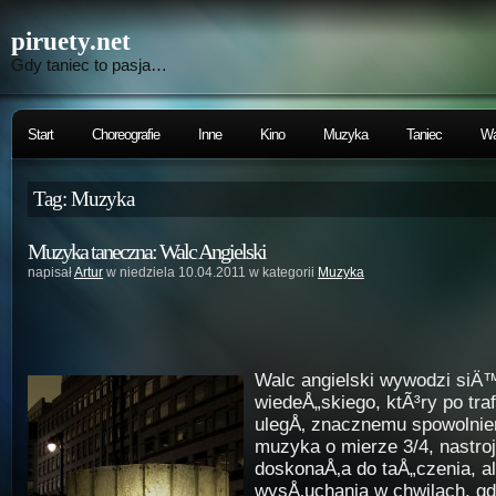
piruety.net
Gdy taniec to pasja…
Start
Choreografie
Inne
Kino
Muzyka
Taniec
Wa
Tag: Muzyka
Muzyka taneczna: Walc Angielski
napisał
Artur
w niedziela 10.04.2011 w kategorii
Muzyka
Walc angielski wywodzi siÄ
wiedeÅ„skiego, ktÃ³ry po tra
ulegÅ‚ znacznemu spowolnien
muzyka o mierze 3/4, nastro
doskonaÅ‚a do taÅ„czenia, a
wysÅ‚uchania w chwilach, g