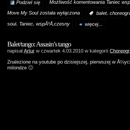
Możliwość komentowania
Taniec wsp
Podziel się
Move My Soul
została wyłączona
,
:
balet
choreogra
,
,
soul
Taniec
wspÃ³Å‚czesny
więcej...
Balet/tango: Assasin’s tango
napisał
Artur
w czwartek 4.03.2010 w kategorii
Choreogr
Znalezione na youtube po dzisiejszej, pierwszej w Å¼yc
milondze 🙂