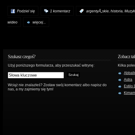
,
,
Podziel się
1 komentarz
:
argentyÅ„skie
historia
Muzyk
wideo
więcej...
Szukasz czegoś?
Zobacz ta
Użyj poniższego formularza, aby przeszukać witrynę:
Kilka pole
Abball
Astra
Wciąż nie znalazłeś? Zostaw swój komentarz albo napisz do
Estilo
nas, a my zajmiemy się tym!
Kima