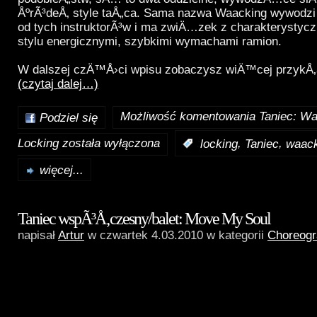
ÅºrÃ³deÅ‚ style taÅ„ca. Sama nazwa Waacking wywodzi
od tych instruktorÃ³w i ma zwiÄ…zek z charakterystycz
stylu energicznymi, szybkimi wymachami ramion.
W dalszej czÄ™Å›ci wpisu zobaczysz wiÄ™cej przykÅ‚
(czytaj dalej…)
Możliwość komentowania
Taniec: Wa
Podziel się
Locking
została wyłączona
,
,
:
locking
Taniec
waack
więcej...
Taniec wspÃ³Å‚czesny/balet: Move My Soul
napisał
Artur
w czwartek 4.03.2010 w kategorii
Choreogr