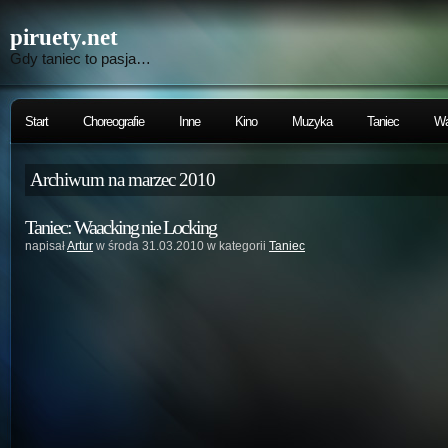
piruety.net
Gdy taniec to pasja…
Start
Choreografie
Inne
Kino
Muzyka
Taniec
Wa
Archiwum na marzec 2010
Taniec: Waacking nie Locking
napisał
Artur
w środa 31.03.2010 w kategorii
Taniec