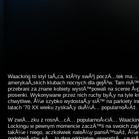
Waacking to styl taÅ„ca, ktÃ³ry swÃ³j poczÄ…tek ma…
amerykaÅ„skich klubach nocnych dla gejÃ³w. Tam mÄ
przebrani za znane kobiety wystÄ™powali na scenie Å›
piosenki. Wykonywane przez nich ruchy byÅ‚y na tyle k
chwytliwe, Å¼e szybko wydostaÅ‚y siÄ™ na parkiety in
latach ’70 XX wieku zyskaÅ‚y duÅ¼Ä… popularnoÅ›Ä‡.
W zwiÄ…zku z rosnÄ…cÄ… popularnoÅ›ciÄ… Waackingu
Lockingu w pewnym momencie zaczÄ™li na swoich za
takÅ¼e i niego, aczkolwiek naleÅ¼y pamiÄ™taÄ‡, Å¼
podobieÅ„stw, sÄ… to dwa oddzielne, wywodzÄ…ce si