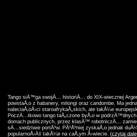
Tango siÄ™ga swojÄ… historiÄ… do XIX-wiecznej Argen
powstaÅ‚o z habanery, milongi oraz candombe. Ma jedn
naleciaÅ‚oÅ›ci staroafrykaÅ„skich, ale takÅ¼e europejs
PoczÄ…tkowo tango taÅ„czone byÅ‚o w podrzÄ™dnych l
domach publicznych, przez klasÄ™ robotniczÄ… zam
sÄ…siedztwie portÃ³w. PÃ³Åºniej zyskaÅ‚o jednak du
popularnoÅ›Ä‡ takÅ¼e na caÅ‚ym Å›wiecie.
(czytaj dal