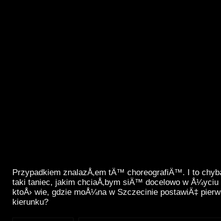
Przypadkiem znalazÅ‚em tÄ™ choreografiÄ™. I to chyba
taki taniec, jakim chciaÅ‚bym siÄ™ docelowo w Å¼yci
ktoÅ› wie, gdzie moÅ¼na w Szczecinie postawiÄ‡ pierw
kierunku?