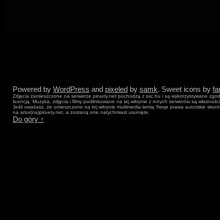
Powered by
WordPress
and
pixeled
by
samk
. Sweet icons by
f
Zdjęcia zamieszczone na serwerze piruety.net pochodzą z sxc.hu i są wykorzystywane zgod
licencją. Muzyka, zdjęcia i filmy podlinkowane na tej witrynie z innych serwerów są własnośc
Jeśli uważasz, że umieszczone na tej witrynie multimedia łamią Twoje prawa autorskie skont
na artur
(na)
piruety.net, a zostaną one natychmiast usunięte.
Do góry ↑