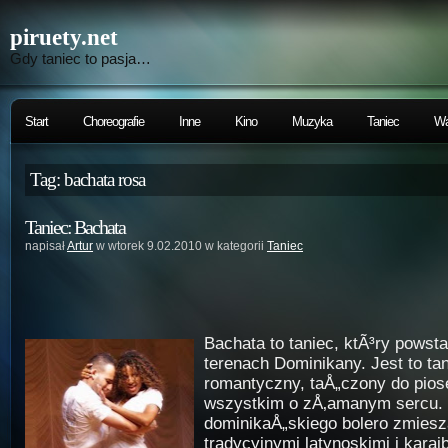
piruety.net
Gdy taniec to pasja…
Start
Choreografie
Inne
Kino
Muzyka
Taniec
Wa
Tag: bachata rosa
Taniec: Bachata
napisał
Artur
w wtorek 9.02.2010 w kategorii
Taniec
Bachata to taniec, ktÃ³ry powsta
terenach Dominikany. Jest to ta
romantyczny, taÅ„czony do pios
wszystkim o zÅ‚amanym sercu.
dominikaÅ„skiego bolero zmies
tradycyjnymi latynoskimi i karai