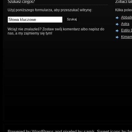
Szukasz czegoś?
Zobacz ta
Użyj poniższego formularza, aby przeszukać witrynę:
Kilka pole
Abball
Astra
Wciąż nie znalazłeś? Zostaw swój komentarz albo napisz do
Estilo
nas, a my zajmiemy się tym!
Kima
Powered by
WordPress
and
pixeled
by
samk
. Sweet icons by
f