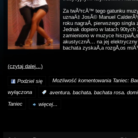
Za twÃ³rcÄ™ tego gatunku mu
uznaÄ‡ JosÃ© Manuel CalderÃ³n
roku nagraÅ‚ pierwszego singla
Jednak dopiero w latach 90tych
zamieniono w muzyce hiszpaÅ
akustycznÄ… na jej elektryczny
bachata zyskaÅ‚a rozgÅ‚os mi
(czytaj dalej…)
Możliwość komentowania
Taniec: Ba
Podziel się
wyłączona
,
,
,
:
aventura
bachata
bachata rosa
domi
Taniec
więcej...