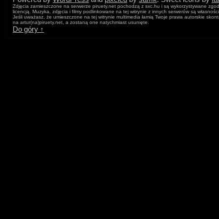
Zdjęcia zamieszczone na serwerze piruety.net pochodzą z sxc.hu i są wykorzystywane zgod
licencją. Muzyka, zdjęcia i filmy podlinkowane na tej witrynie z innych serwerów są własnośc
Jeśli uważasz, że umieszczone na tej witrynie multimedia łamią Twoje prawa autorskie skont
na artur
(na)
piruety.net, a zostaną one natychmiast usunięte.
Do góry ↑