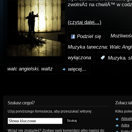
zwolniÄ‡ na chwilÄ™ w codz
(czytaj dalej…)
Możliwoś
Podziel się
Muzyka taneczna: Walc Angi
wyłączona
,
:
Muzyka
s
,
walc angielski
waltz
więcej...
Szukasz czegoś?
Zobacz ta
Użyj poniższego formularza, aby przeszukać witrynę:
Kilka pole
Abball
Astra
Wciąż nie znalazłeś? Zostaw swój komentarz albo napisz do
Estilo