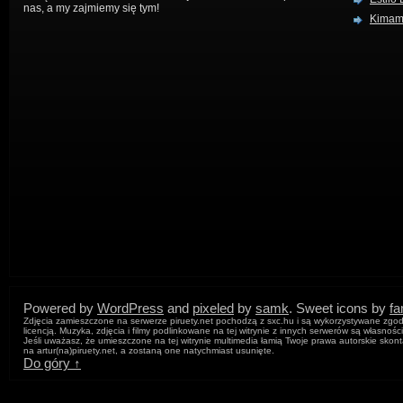
nas, a my zajmiemy się tym!
Kima
Powered by
WordPress
and
pixeled
by
samk
. Sweet icons by
f
Zdjęcia zamieszczone na serwerze piruety.net pochodzą z sxc.hu i są wykorzystywane zgod
licencją. Muzyka, zdjęcia i filmy podlinkowane na tej witrynie z innych serwerów są własnośc
Jeśli uważasz, że umieszczone na tej witrynie multimedia łamią Twoje prawa autorskie skont
na artur
(na)
piruety.net, a zostaną one natychmiast usunięte.
Do góry ↑