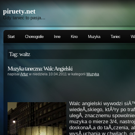
piruety.net
Gdy taniec to pasja…
Start
Choreografie
Inne
Kino
Muzyka
Taniec
Wa
Tag: waltz
Muzyka taneczna: Walc Angielski
napisał
Artur
w niedziela 10.04.2011 w kategorii
Muzyka
Walc angielski wywodzi siÄ
wiedeÅ„skiego, ktÃ³ry po tra
ulegÅ‚ znacznemu spowolnien
muzyka o mierze 3/4, nastro
doskonaÅ‚a do taÅ„czenia, a
wysÅ‚uchania w chwilach, g