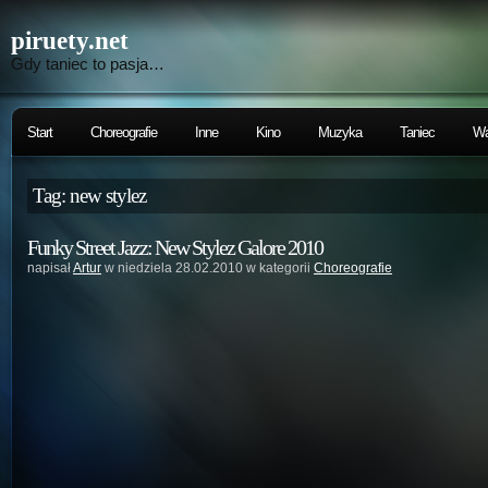
piruety.net
Gdy taniec to pasja…
Start
Choreografie
Inne
Kino
Muzyka
Taniec
Wa
Tag: new stylez
Funky Street Jazz: New Stylez Galore 2010
napisał
Artur
w niedziela 28.02.2010 w kategorii
Choreografie