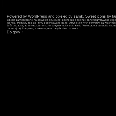
Powered by
WordPress
and
pixeled
by
samk
. Sweet icons by
f
Zdjęcia zamieszczone na serwerze piruety.net pochodzą z sxc.hu i są wykorzystywane zgod
licencją. Muzyka, zdjęcia i filmy podlinkowane na tej witrynie z innych serwerów są własnośc
Jeśli uważasz, że umieszczone na tej witrynie multimedia łamią Twoje prawa autorskie skont
na artur
(na)
piruety.net, a zostaną one natychmiast usunięte.
Do góry ↑