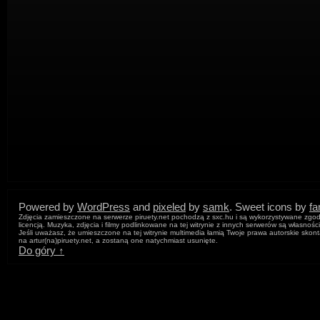
Powered by
WordPress
and
pixeled
by
samk
. Sweet icons by
f
Zdjęcia zamieszczone na serwerze piruety.net pochodzą z sxc.hu i są wykorzystywane zgod
licencją. Muzyka, zdjęcia i filmy podlinkowane na tej witrynie z innych serwerów są własnośc
Jeśli uważasz, że umieszczone na tej witrynie multimedia łamią Twoje prawa autorskie skont
na artur
(na)
piruety.net, a zostaną one natychmiast usunięte.
Do góry ↑