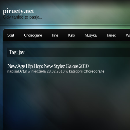
piruety.net
Gdy taniec to pasja…
Start
Choreografie
Inne
Kino
Muzyka
Taniec
Wa
Tag: jay
New Age Hip Hop: New Stylez Galore 2010
napisał
Artur
w niedziela 28.02.2010 w kategorii
Choreografie