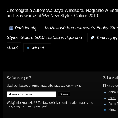
Choreografia autorstwa Jaya Windsora. Nagranie w
Esti
podczas warsztatÃ³w New Stylez Galore 2010.
Możliwość komentowania
Funky Stre
Podziel się
Stylez Galore 2010
została wyłączona
,
:
funky
jay
street
więcej...
Szukasz czegoś?
Zobacz ta
Użyj poniższego formularza, aby przeszukać witrynę:
Kilka pole
Abball
Astra
Wciąż nie znalazłeś? Zostaw swój komentarz albo napisz do
Estilo
nas, a my zajmiemy się tym!
Kima