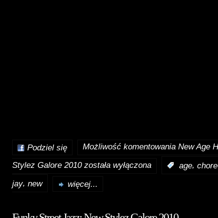
Możliwość komentowania
New Age H
Podziel się
Stylez Galore 2010
została wyłączona
,
:
age
chore
,
jay
new
więcej...
Funky Street Jazz: New Stylez Galore 2010