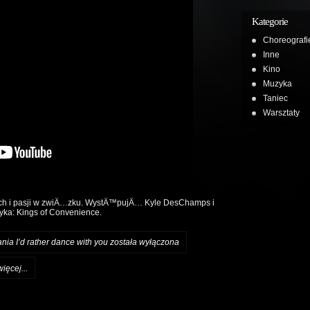
Kategorie
Choreografi
Inne
Kino
Muzyka
Taniec
Warsztaty
h i pasji w zwiÄ…zku. WystÄ™pujÄ… Kyle DesChamps i
yka: Kings of Convenience.
ania
I’d rather dance with you
została wyłączona
więcej...