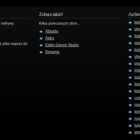
Zobacz także!
Archi
kw
 witrynę:
Kilka polecanych stron...
sty
Abballu
lis
Astra
sie
z albo napisz do
Estilo Dance Studio
kw
Kimama
sty
gru
lis
paź
lip
kwi
cz
ma
kw
ma
lut
sty