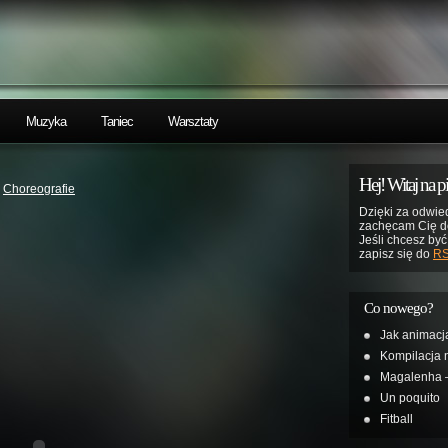
Muzyka
Taniec
Warsztaty
Hej! Witaj na pi
i
Choreografie
Dzięki za odwied
zachęcam Cię d
Jeśli chcesz by
zapisz się do
R
Co nowego?
Jak animacj
Kompilacja 
Magalenha –
Un poquito
Fitball