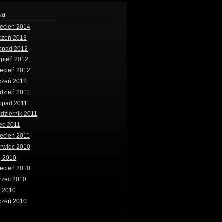
wa
iecień 2014
czeń 2013
topad 2012
rpień 2012
iecień 2012
czeń 2012
dzień 2011
topad 2011
dziernik 2011
iec 2011
ecień 2011
erwiec 2010
j 2010
iecień 2010
rzec 2010
y 2010
czeń 2010