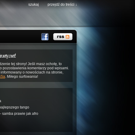
szukaj
przejdź do treści ↓
ruety.net!
zenie tej strony! Jeśli masz ochotę, to
o pozostawienia komentarzy pod wpisami.
ć informowany o nowościach na stronie,
SSa
. Miłego surfowania!
a
najlepszego tango
 samba prawie jak afro