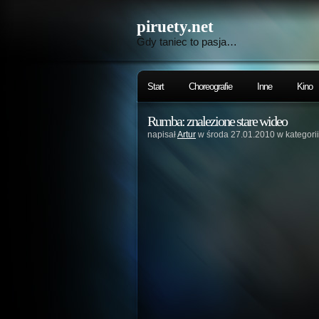
piruety.net
Gdy taniec to pasja…
Start
Choreografie
Inne
Kino
Rumba: znalezione stare wideo
napisał
Artur
w środa 27.01.2010 w kategori