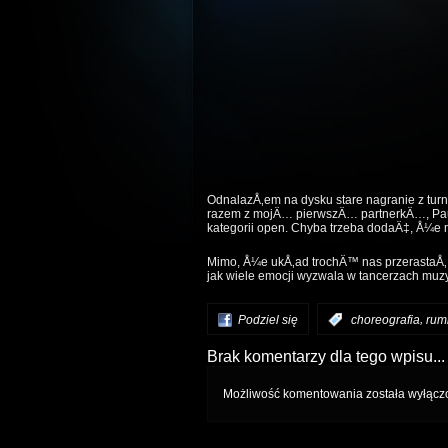
OdnalazÅ‚em na dysku stare nagranie z turn
razem z mojÄ… pierwszÄ… partnerkÄ…, Pauli
kategorii open. Chyba trzeba dodaÄ‡, Å¼e 
Mimo, Å¼e ukÅ‚ad trochÄ™ nas przerastaÅ‚, 
jak wiele emocji wyzwala w tancerzach muz
,
Podziel się
:
choreografia
rum
Brak komentarzy dla tego wpisu...
Możliwość komentowania została wyłącz