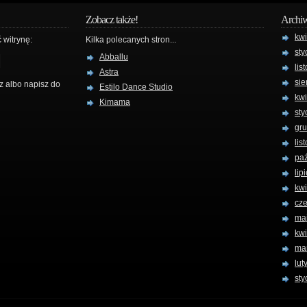
Zobacz także!
Archi
kw
 witrynę:
Kilka polecanych stron...
sty
Abballu
lis
Astra
sie
z albo napisz do
Estilo Dance Studio
kw
Kimama
sty
gru
lis
paź
lip
kwi
cz
ma
kw
ma
lut
sty