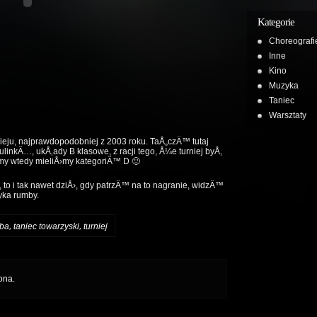
Kategorie
Choreografi
Inne
Kino
Muzyka
Taniec
Warsztaty
ieju, najprawdopodobniej z 2003 roku. TaÅ„czÄ™ tutaj
nkÄ…, ukÅ‚ady B klasowe, z racji tego, Å¼e turniej byÅ‚
my wtedy mieliÅ›my kategoriÄ™ D 🙂
to i tak nawet dziÅ›, gdy patrzÄ™ na to nagranie, widzÄ™
yka rumby.
,
,
ba
taniec towarzyski
turniej
ona.